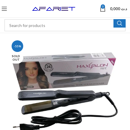
0
0,000
د.ت
-55%
SOLD
OUT