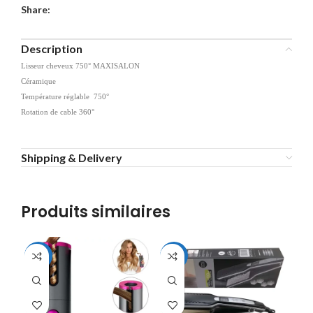
Share:
Description
Lisseur cheveux 750° MAXISALON
Céramique
Température réglable 750°
Rotation de cable 360°
Shipping & Delivery
Produits similaires
-31%
-48%
-3