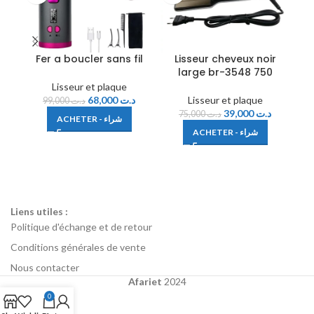
Fer a boucler sans fil
Lisseur cheveux noir
large br-3548 750
m
Lisseur et plaque
68,000
د.ت
Lisseur et plaque
99,000
د.ت
39,000
د.ت
75,000
د.ت
ACHETER - شراء
ACHETER - شراء
Liens utiles :
Politique d'échange et de retour
Conditions générales de vente
Nous contacter
Afariet
2024
0