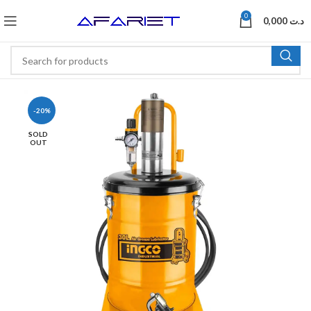
0
0,000
د.ت
-20%
SOLD
OUT