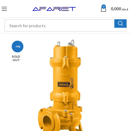
0
0,000
د.ت
-9%
SOLD
OUT