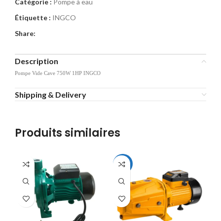
Catégorie :
Pompe à eau
Étiquette :
INGCO
Share:
Description
Pompe Vide Cave 750W 1HP INGCO
Shipping & Delivery
Produits similaires
-10%
-1