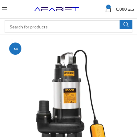
0
0,000
د.ت
-6%