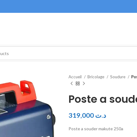
Accueil
Bricolage
Soudure
Po
Poste a sou
319,000
د.ت
Poste a souder makute 250a