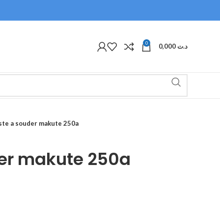
0
0,000
د.ت
ste a souder makute 250a
der makute 250a