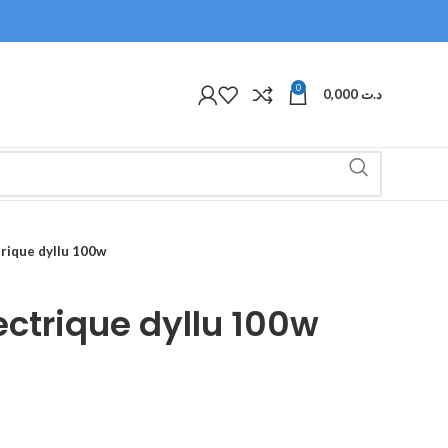
0
0,000
د.ت
trique dyllu 100w
ectrique dyllu 100w