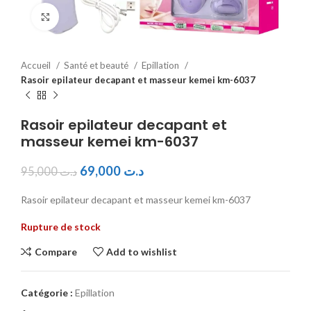
Click to enlarge
Accueil
Santé et beauté
Epillation
Rasoir epilateur decapant et masseur kemei km-6037
Rasoir epilateur decapant et
masseur kemei km-6037
69,000
د.ت
95,000
د.ت
Rasoir epilateur decapant et masseur kemei km-6037
Rupture de stock
Compare
Add to wishlist
Catégorie :
Epillation