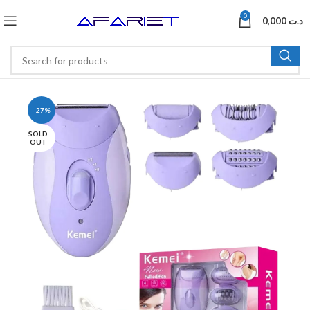
0
0,000
د.ت
-27%
SOLD
OUT