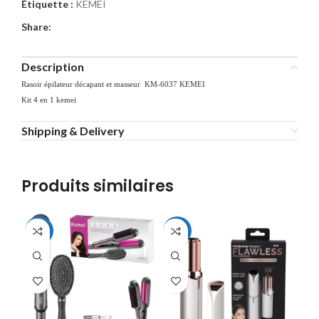
Étiquette :
KEMEI
Share:
Description
Rasoir épilateur décapant et masseur KM-6037 KEMEI
Kit 4 en 1 kemei
Shipping & Delivery
Produits similaires
-29%
-44%
-3