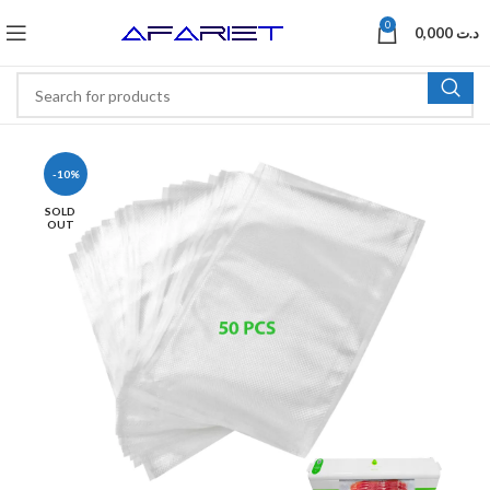
0
0,000
د.ت
-10%
SOLD
OUT