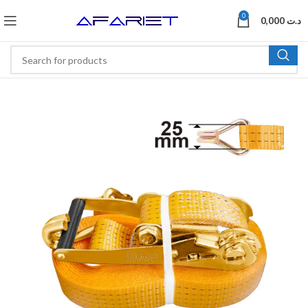
0
0,000
د.ت