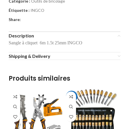
Catégorie :
Outils de bricolage
Étiquette :
INGCO
Share:
Description
Sangle à cliquet 6m 1.5t 25mm INGCO
Shipping & Delivery
Produits similaires
-19%
-1