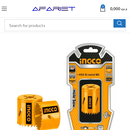
0
0,000
د.ت