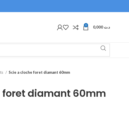
0
0,000
د.ت
ets
Scie a cloche foret diamant 60mm
e foret diamant 60mm