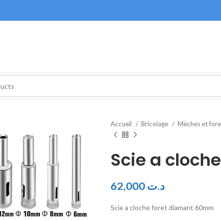
Accueil
Bricolage
Mèches et for
Scie a cloch
62,000
د.ت
Scie a cloche foret diamant 60mm