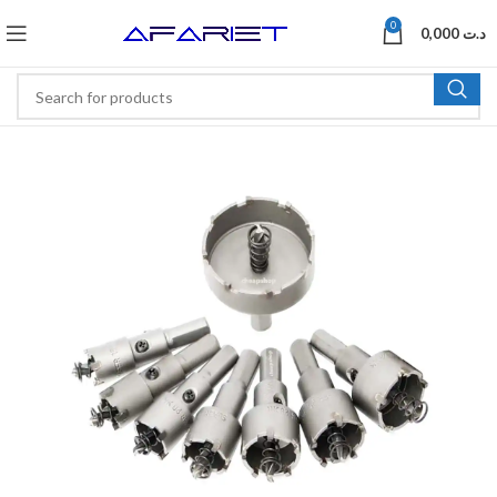
0
0,000
د.ت