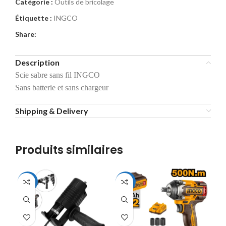
Catégorie :
Outils de bricolage
Étiquette :
INGCO
Share:
Description
Scie sabre sans fil INGCO
Sans batterie et sans chargeur
Shipping & Delivery
Produits similaires
-44%
-10%
-2