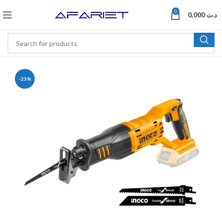
0
0,000
د.ت
-23%