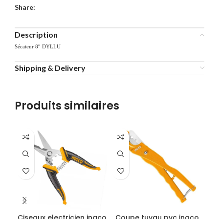
Share:
Description
Sécateur 8″ DYLLU
Shipping & Delivery
Produits similaires
-3
Ciseaux electricien ingco
Coupe tuyau pvc ingco