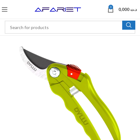
0
0,000
د.ت