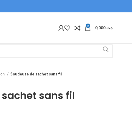
0
0,000
د.ت
son
Soudeuse de sachet sans fil
sachet sans fil