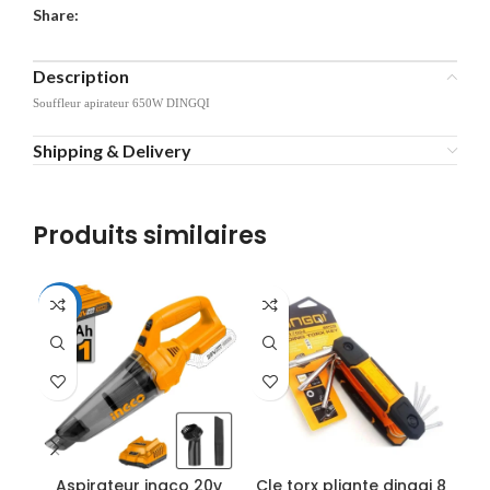
Share:
Description
Souffleur apirateur 650W DINGQI
Shipping & Delivery
Produits similaires
-10%
Aspirateur ingco 20v
Cle torx pliante dingqi 8
Cl