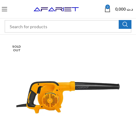
0
0,000
د.ت
SOLD
OUT