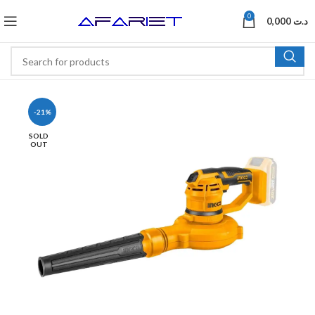
0
0,000
د.ت
-21%
SOLD
OUT