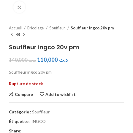
Click to enlarge
Accueil
Bricolage
Souffleur
Souffleur ingco 20v pm
Souffleur ingco 20v pm
110,000
د.ت
140,000
د.ت
Souffleur ingco 20v pm
Rupture de stock
Compare
Add to wishlist
Catégorie :
Souffleur
Étiquette :
INGCO
Share: