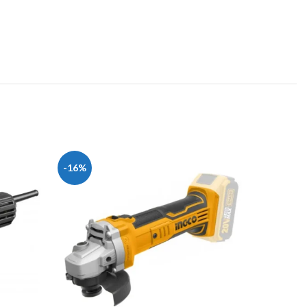
-16%
-20%