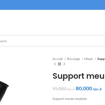
Accueil
Bricolage
Meule
Supp
Support meu
80,000
د.ت
95,000
د.ت
Support meule meakida