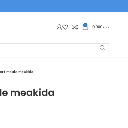
0
0,000
د.ت
ort meule meakida
le meakida