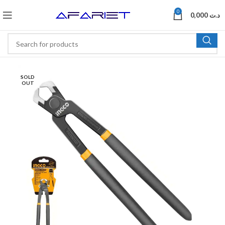
0
0,000
د.ت
SOLD
OUT