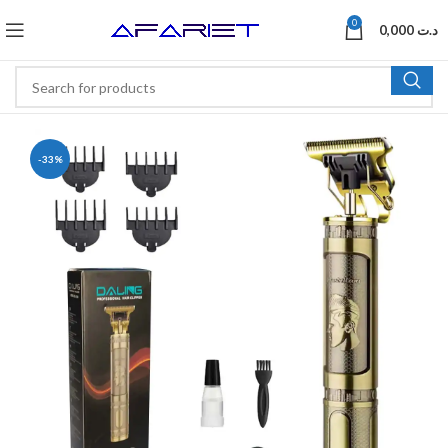
0
0,000
د.ت
-33%