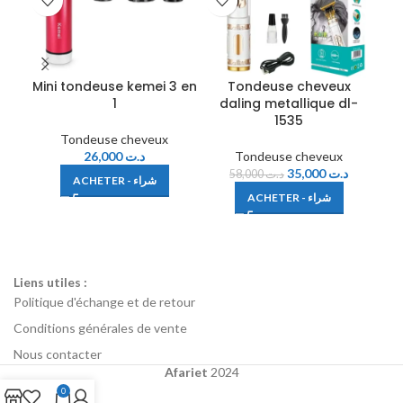
Mini tondeuse kemei 3 en
Tondeuse cheveux
1
daling metallique dl-
d
1535
Tondeuse cheveux
26,000
د.ت
Tondeuse cheveux
35,000
د.ت
58,000
د.ت
ACHETER - شراء
ACHETER - شراء
Liens utiles :
Politique d'échange et de retour
Conditions générales de vente
Nous contacter
Afariet
2024
0