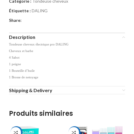
Catégorie :
Tondeuse cheveux
Étiquette :
DALING
Share:
Description
Tondeuse cheveux électrique pro DALING
Cheveux et barbe
4 Sabot
1 peigne
1 Bouteille d’huile
1 Brosse de netoyage
Shipping & Delivery
Produits similaires
-22%
-32%
-3