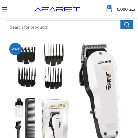
0
0,000
د.ت
-24%