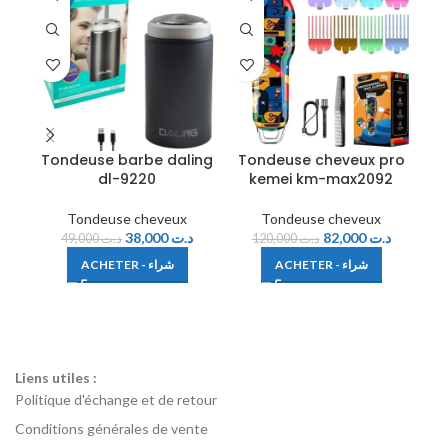
Tondeuse barbe daling
Tondeuse cheveux pro
dl-9220
kemei km-max2092
da
Tondeuse cheveux
Tondeuse cheveux
38,000
د.ت
82,000
د.ت
49,000
د.ت
120,000
د.ت
ACHETER - شراء
ACHETER - شراء
Liens utiles :
Politique d'échange et de retour
Conditions générales de vente