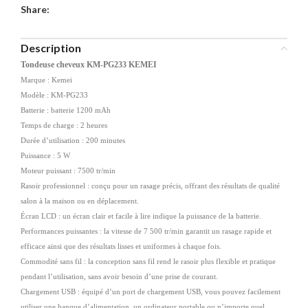
Share:
Description
Tondeuse cheveux KM-PG233 KEMEI
Marque : Kemei
Modèle : KM-PG233
Batterie : batterie 1200 mAh
Temps de charge : 2 heures
Durée d’utilisation : 200 minutes
Puissance : 5 W
Moteur puissant : 7500 tr/min
Rasoir professionnel : conçu pour un rasage précis, offrant des résultats de qualité
salon à la maison ou en déplacement.
Écran LCD : un écran clair et facile à lire indique la puissance de la batterie.
Performances puissantes : la vitesse de 7 500 tr/min garantit un rasage rapide et
efficace ainsi que des résultats lisses et uniformes à chaque fois.
Commodité sans fil : la conception sans fil rend le rasoir plus flexible et pratique
pendant l’utilisation, sans avoir besoin d’une prise de courant.
Chargement USB : équipé d’un port de chargement USB, vous pouvez facilement
utiliser une banque d’alimentation, un ordinateur portable ou n’importe quel