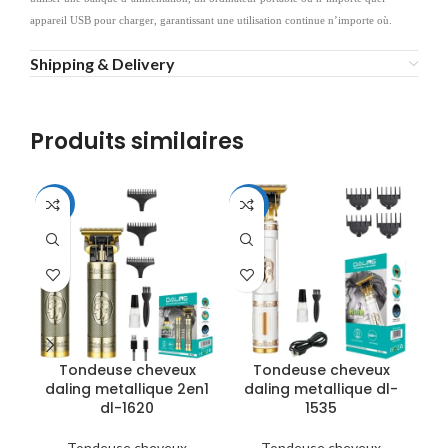
appareil USB pour charger, garantissant une utilisation continue n’importe où.
Shipping & Delivery
Produits similaires
-35%
-40%
-3
Tondeuse cheveux
Tondeuse cheveux
daling metallique 2en1
daling metallique dl-
d
dl-1620
1535
Tondeuse cheveux
Tondeuse cheveux