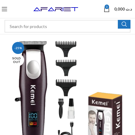
0
0,000
د.ت
-25%
SOLD
OUT