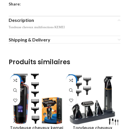
Share:
Description
Tondeuse cheveux multifonctions KEMEI
Shipping & Delivery
Produits similaires
-19%
-24%
-4
Tondeuse cheveux kemei
Tondeuse cheveux