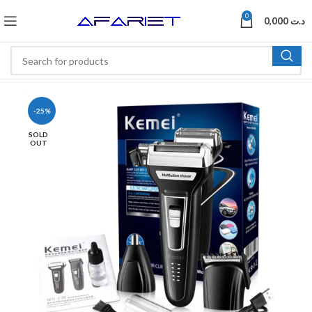
0
0,000
د.ت
-25%
SOLD
OUT