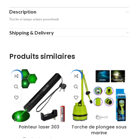
Description
Torche et lampe solaire powerbank
Shipping & Delivery
Produits similaires
-22%
-29%
-3
Pointeur laser 303
Torche de plongee sous
marine
re