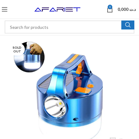
0
0,000
د.ت
SOLD
OUT