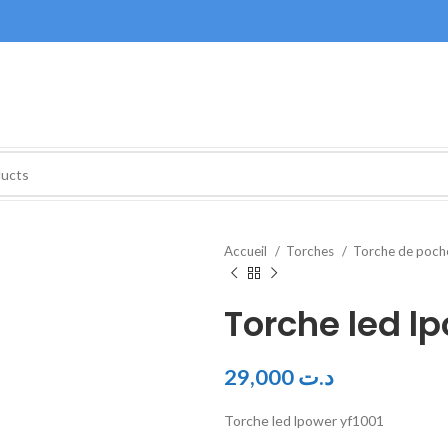
Accueil
Torches
Torche de poc
Torche led l
29,000
د.ت
Torche led lpower yf1001