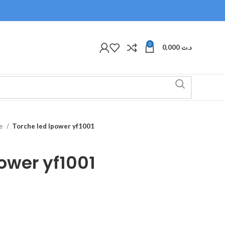
0
0,000
د.ت
he
Torche led lpower yf1001
power yf1001