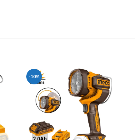
-10%
-34%