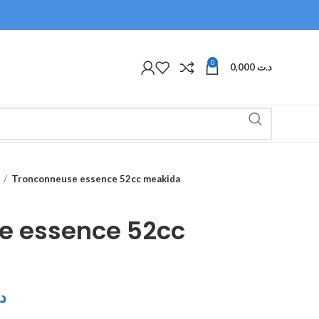
0
0,000
د.ت
Tronconneuse essence 52cc meakida
e essence 52cc
د