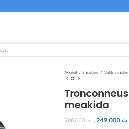
Accueil
Bricolage
Outils agricloe
Tronconneus
meakida
249,000
.ت
280,000
د.ت