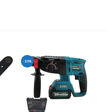
-10%
-23%