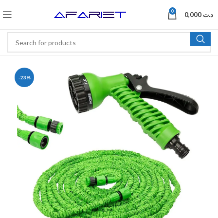
0
0,000
د.ت
-23%