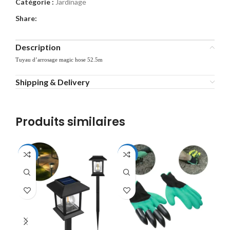
Catégorie :
Jardinage
Share:
Description
Tuyau d’arrosage magic hose 52.5m
Shipping & Delivery
Produits similaires
-22%
-44%
-7