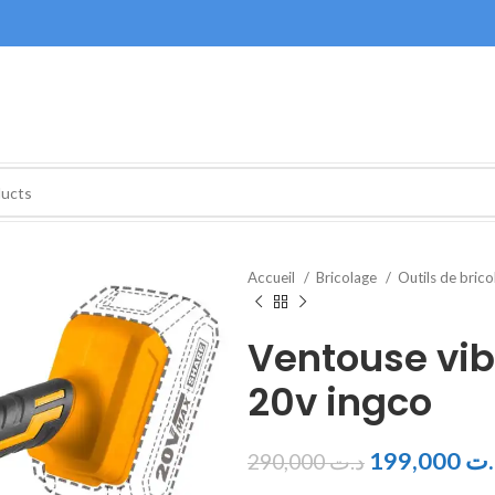
Accueil
Bricolage
Outils de bric
Ventouse vib
20v ingco
199,000
.ت
290,000
د.ت