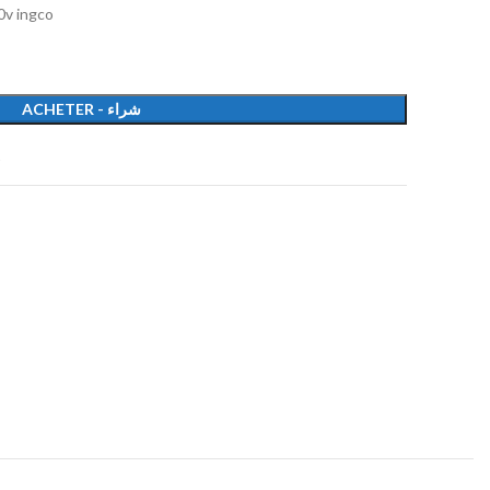
0v ingco
ACHETER - شراء
t