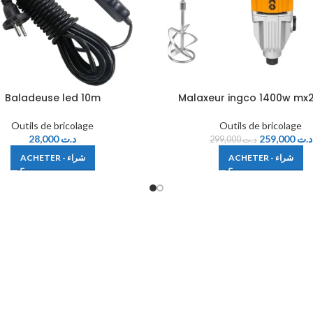
Baladeuse led 10m
Malaxeur ingco 1400w mx
Outils de bricolage
Outils de bricolage
28,000
د.ت
259,000
د.ت
299,000
د.ت
ACHETER - شراء
ACHETER - شراء