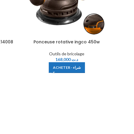
214008
Ponceuse rotative ingco 450w
Sc
Outils de bricolage
168,000
د.ت
ACHETER - شراء