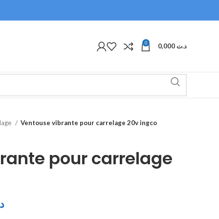
0
0,000
د.ت
olage
Ventouse vibrante pour carrelage 20v ingco
rante pour carrelage
د