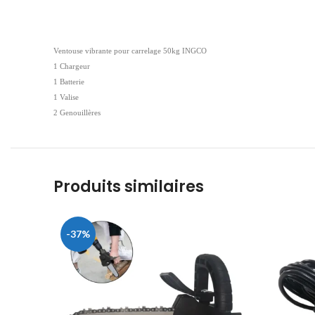
Ventouse vibrante pour carrelage 50kg INGCO
1 Chargeur
1 Batterie
1 Valise
2 Genouillères
Produits similaires
-37%