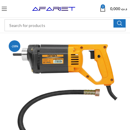
0
0,000
د.ت
-28%