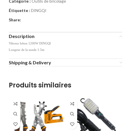
Catégorie :
Outils de bricolage
Étiquette :
DINGQI
Share:
Description
Vibreur béton 1200W DINGQI
Longeur de la sonde 1.5m
Shipping & Delivery
Produits similaires
-2