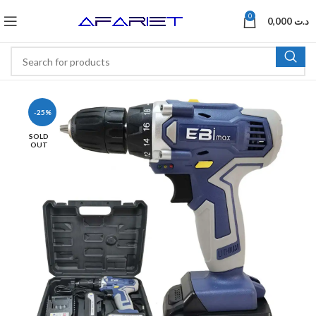
0
0,000
د.ت
-25%
SOLD
OUT