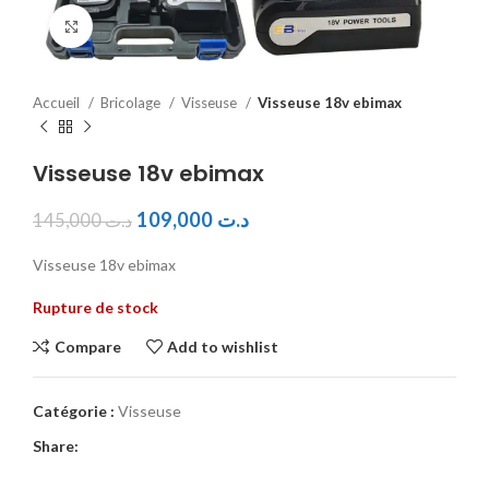
Click to enlarge
Accueil
Bricolage
Visseuse
Visseuse 18v ebimax
Visseuse 18v ebimax
109,000
د.ت
145,000
د.ت
Visseuse 18v ebimax
Rupture de stock
Compare
Add to wishlist
Catégorie :
Visseuse
Share: