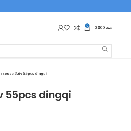
0
0,000
د.ت
isseuse 3.6v 55pcs dingqi
v 55pcs dingqi