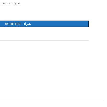
charbon ingco
ACHETER - شراء
t