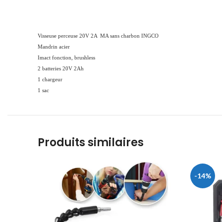
Visseuse perceuse 20V 2A MA sans charbon INGCO
Mandrin acier
Imact fonction, brushless
2 batteries 20V 2Ah
1 chargeur
1 sac
Produits similaires
-14%