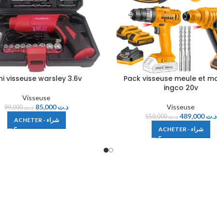
ni visseuse warsley 3.6v
Pack visseuse meule et m
ingco 20v
Visseuse
85,000
د.ت
Visseuse
99,000
د.ت
489,000
د.ت
550,000
د.ت
ACHETER - شراء
ACHETER - شراء