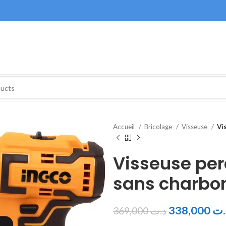
Accueil
Bricolage
Visseuse
Vi
Visseuse pe
sans charbo
338,000
.ت
369,000
د.ت