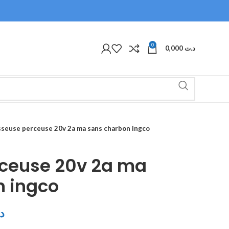
0
0,000
د.ت
sseuse perceuse 20v 2a ma sans charbon ingco
rceuse 20v 2a ma
n ingco
د