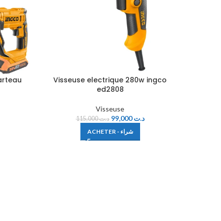
arteau
Visseuse electrique 280w ingco
ed2808
Visseuse
99,000
د.ت
115,000
د.ت
ACHETER - شراء