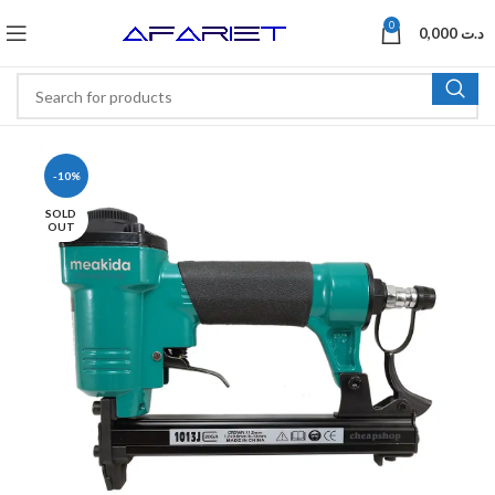
0
0,000
د.ت
-10%
SOLD
OUT