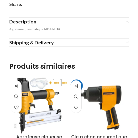
Share:
Description
Agrafeuse pneumatique MEAKIDA
Shipping & Delivery
Produits similaires
-14%
-2
Agrafeuse cloueuse
Cle a choc pneumatique
Cl