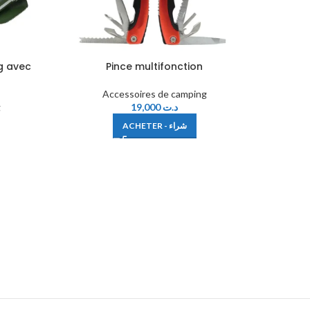
g avec
Pince multifonction
Accessoires de camping
g
19,000
د.ت
ACHETER - شراء