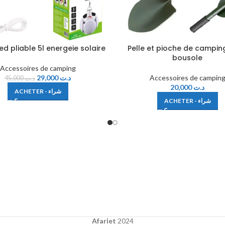
d pliable 5l energeie solaire
Pelle et pioche de campin
bousole
Accessoires de camping
29,000
د.ت
Accessoires de campin
45,000
د.ت
20,000
د.ت
ACHETER - شراء
ACHETER - شراء
Afariet
2024