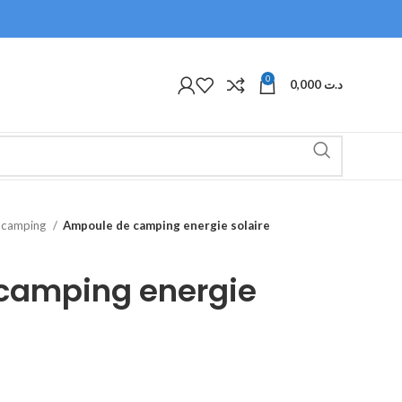
0
0,000
د.ت
e camping
Ampoule de camping energie solaire
camping energie