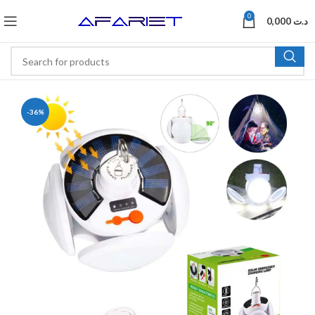
0
0,000
د.ت
-36%