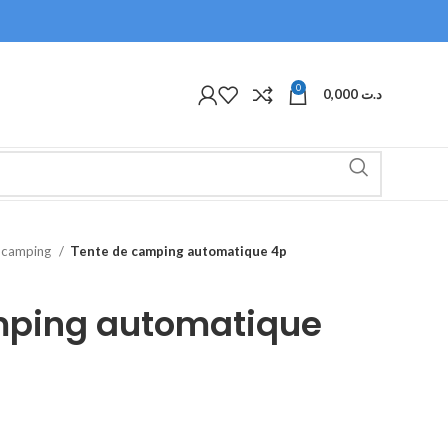
0
0,000
د.ت
e camping
Tente de camping automatique 4p
mping automatique