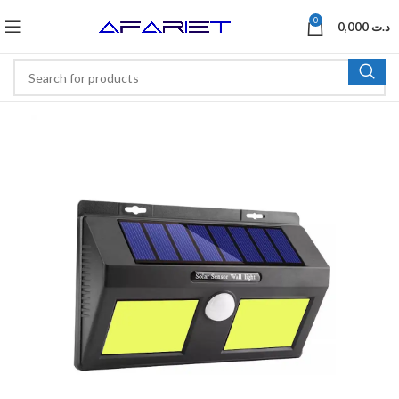
0
0,000
د.ت