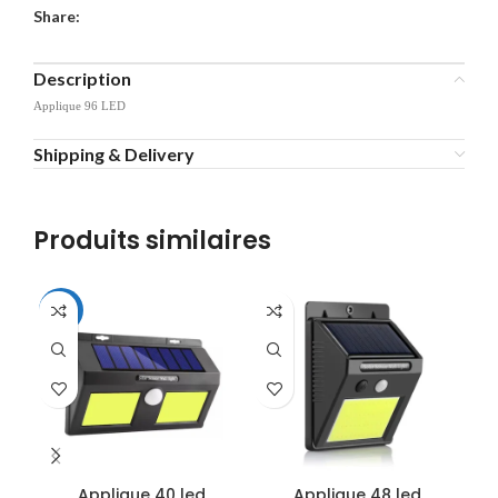
Share:
Description
Applique 96 LED
Shipping & Delivery
Produits similaires
-26%
-4
Applique 40 led
Applique 48 led