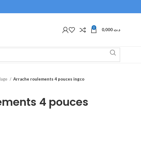
0
0,000
د.ت
olage
Arrache roulements 4 pouces ingco
lements 4 pouces