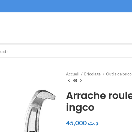
Accueil
Bricolage
Outils de bric
Arrache rou
ingco
45,000
د.ت