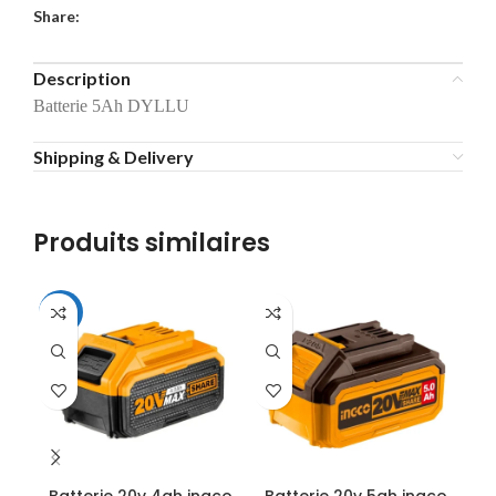
Share:
Description
Batterie 5Ah DYLLU
Shipping & Delivery
Produits similaires
-18%
-1