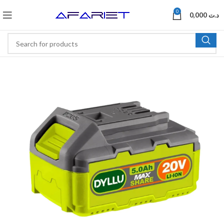
0
0,000
د.ت