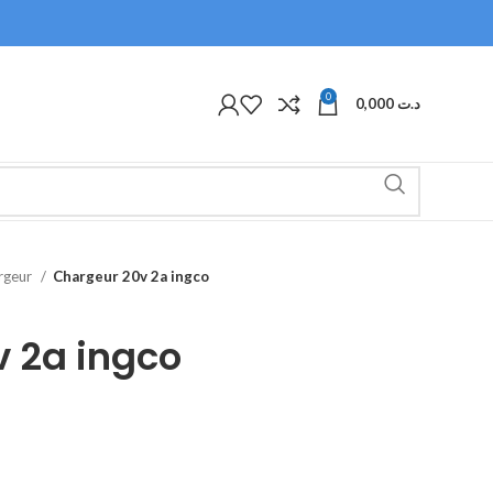
0
0,000
د.ت
argeur
Chargeur 20v 2a ingco
 2a ingco