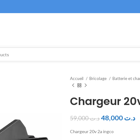
Accueil
Bricolage
Batterie et ch
Chargeur 20v
48,000
د.ت
59,000
د.ت
Chargeur 20v 2a ingco