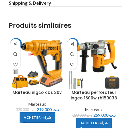
Shipping & Delivery
Produits similaires
-32%
-11%
-2
Marteau ingco cbs 20v
Marteau perforateur
M
ingco 1500w rh150038
Marteaux
219,000
د.ت
Marteaux
320,000
د.ت
259,000
د.ت
290,000
د.ت
ACHETER - شراء
ACHETER - شراء