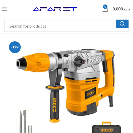
0
0,000
د.ت
-13%