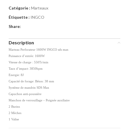
Catégorie :
Marteaux
Étiquette :
INGCO
Share:
Description
Marteau Perforateur 1600W INGCO sds max
Puissance d’entrée: 1600W
Vitesse de charge : 550Tr/min
Taux d’impact: 3850bpm
Energie: 8J
Capacité de forage: Béton: 38 mm
Système de mandrin SDS Max
Capuchon anti-poussière
Manchon de verrouillage – Poignée auxiliaire
2 Burins
2 Mèches
1 Valise