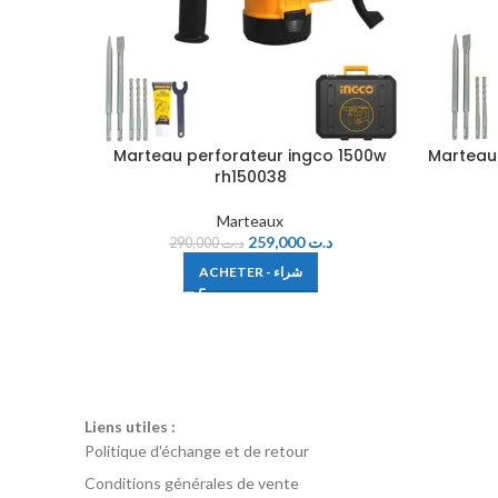
Marteau perforateur ingco 1500w
Marteau
rh150038
Marteaux
259,000
د.ت
290,000
د.ت
ACHETER - شراء
Liens utiles :
Politique d'échange et de retour
Conditions générales de vente