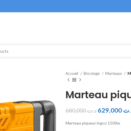
Accueil
Bricolage
Marteaux
M
Marteau piq
629,000
.ت
680,000
د.ت
Marteau piqueur ingco 1500w