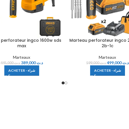
 perforateur ingco 1600w sds
Marteau perforateur ingco
max
2b-1c
Marteaux
Marteaux
389,000
د.ت
499,000
د.ت
445,000
د.ت
599,000
د.ت
ACHETER - شراء
ACHETER - شراء