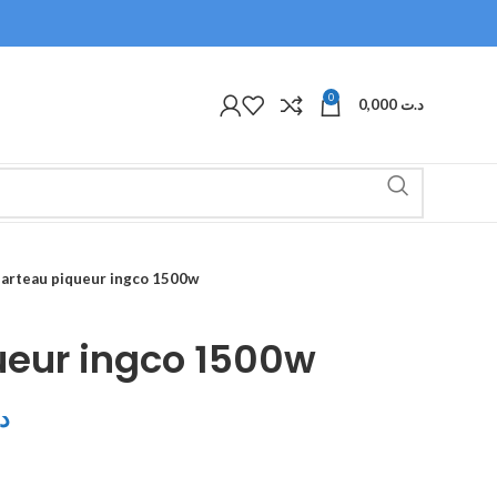
0
0,000
د.ت
arteau piqueur ingco 1500w
ueur ingco 1500w
د