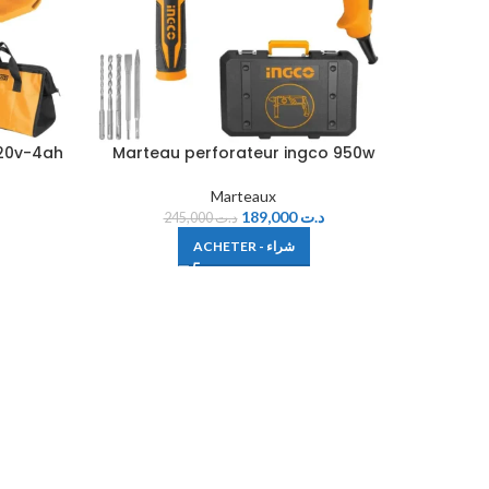
 20v-4ah
Marteau perforateur ingco 950w
Marteau
Marteaux
189,000
د.ت
245,000
د.ت
ACHETER - شراء