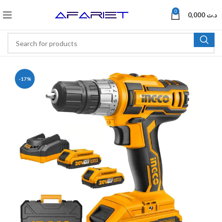
0
0,000
د.ت
-17%