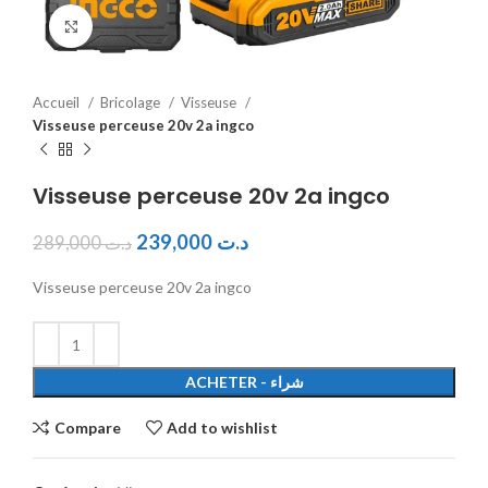
Click to enlarge
Accueil
Bricolage
Visseuse
Visseuse perceuse 20v 2a ingco
Visseuse perceuse 20v 2a ingco
239,000
د.ت
289,000
د.ت
Visseuse perceuse 20v 2a ingco
ACHETER - شراء
Compare
Add to wishlist