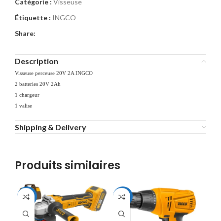
Catégorie :
Visseuse
Étiquette :
INGCO
Share:
Description
Visseuse perceuse 20V 2A INGCO
2 batteries 20V 2Ah
1 chargeur
1 valise
Shipping & Delivery
Produits similaires
-11%
-14%
-1