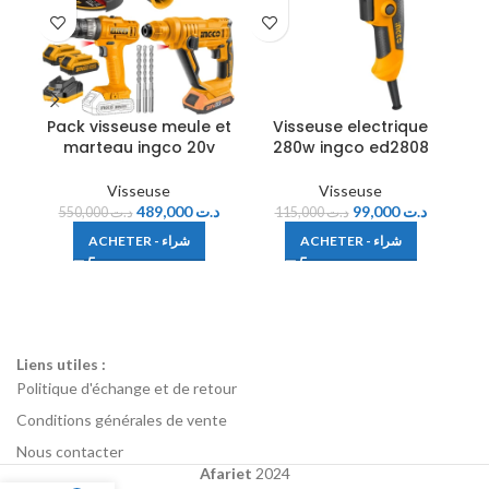
Pack visseuse meule et
Visseuse electrique
V
marteau ingco 20v
280w ingco ed2808
Visseuse
Visseuse
489,000
د.ت
99,000
د.ت
550,000
د.ت
115,000
د.ت
ACHETER - شراء
ACHETER - شراء
Liens utiles :
Politique d'échange et de retour
Conditions générales de vente
Nous contacter
Afariet
2024