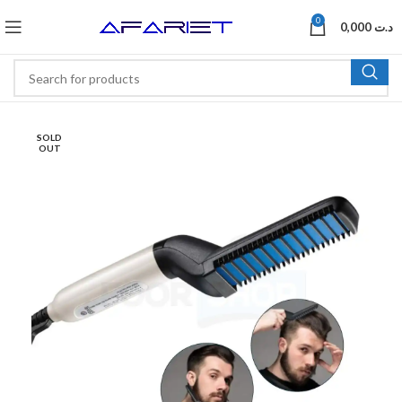
0
0,000
د.ت
SOLD
OUT