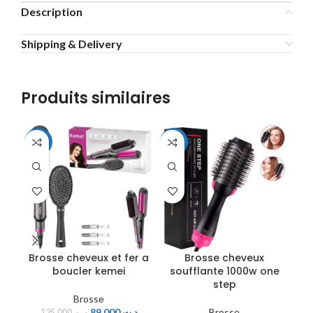
Description
Shipping & Delivery
Produits similaires
-29%
-53%
-5
Brosse cheveux et fer a
Brosse cheveux
boucler kemei
soufflante 1000w one
s
step
Brosse
89,000
د.ت
Brosse
125,000
د.ت