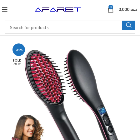
0
0,000
د.ت
-31%
SOLD
OUT