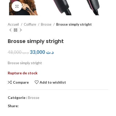
Click to enlarge
Accueil
Coiffure
Brosse
Brosse simply stright
Brosse simply stright
33,000
د.ت
48,000
د.ت
Brosse simply stright
Rupture de stock
Compare
Add to wishlist
Catégorie :
Brosse
Share: