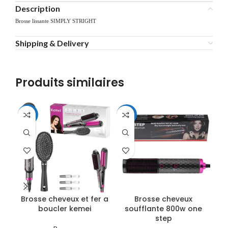
Description
Brosse lissante SIMPLY STRIGHT
Shipping & Delivery
Produits similaires
-29%
-29%
-3
Brosse cheveux et fer a
Brosse cheveux
boucler kemei
soufflante 800w one
step