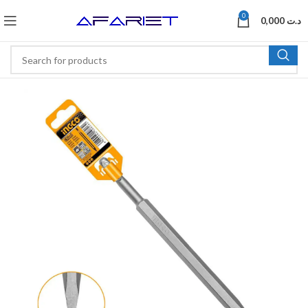
0
0,000
د.ت