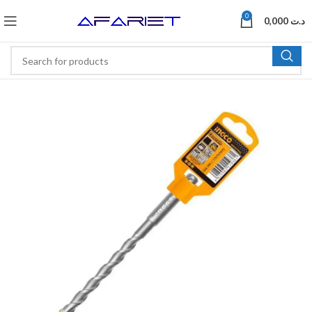
0
0,000
د.ت