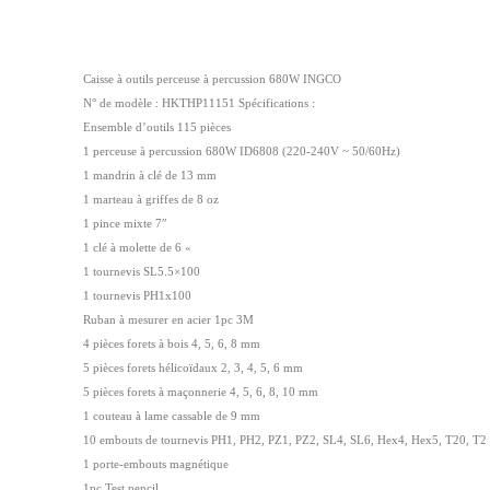
Caisse à outils perceuse à percussion 680W INGCO
N° de modèle : HKTHP11151 Spécifications :
Ensemble d’outils 115 pièces
1 perceuse à percussion 680W ID6808 (220-240V ~ 50/60Hz)
1 mandrin à clé de 13 mm
1 marteau à griffes de 8 oz
1 pince mixte 7″
1 clé à molette de 6 «
1 tournevis SL5.5×100
1 tournevis PH1x100
Ruban à mesurer en acier 1pc 3M
4 pièces forets à bois 4, 5, 6, 8 mm
5 pièces forets hélicoïdaux 2, 3, 4, 5, 6 mm
5 pièces forets à maçonnerie 4, 5, 6, 8, 10 mm
1 couteau à lame cassable de 9 mm
10 embouts de tournevis PH1, PH2, PZ1, PZ2, SL4, SL6, Hex4, Hex5, T20, T2
1 porte-embouts magnétique
1pc Test pencil