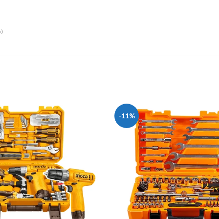
m)
-11%