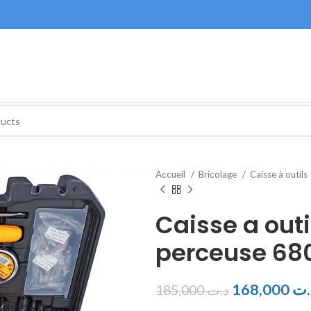
Accueil
Bricolage
Caisse à outils
Caisse a outi
perceuse 68
168,000
.ت
185,000
د.ت