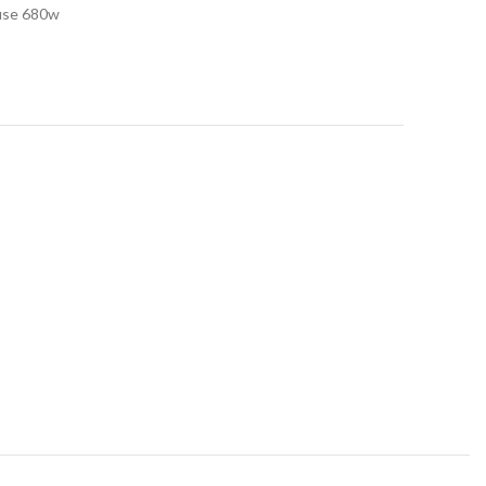
euse 680w
t