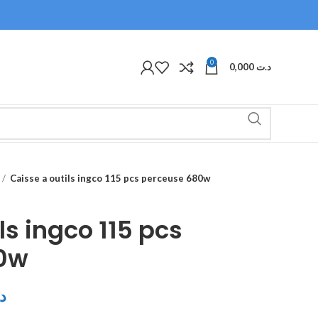
0
0,000
د.ت
Caisse a outils ingco 115 pcs perceuse 680w
ls ingco 115 pcs
0w
د