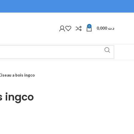
0
0,000
د.ت
Ciseau a bois ingco
s ingco