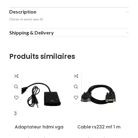
Description
Clavier et souris sans fil
Shipping & Delivery
Produits similaires
Adaptateur hdmi vga
Cable rs232 mf 1 m
D