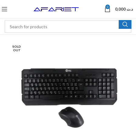
0
0,000
د.ت
SOLD
OUT